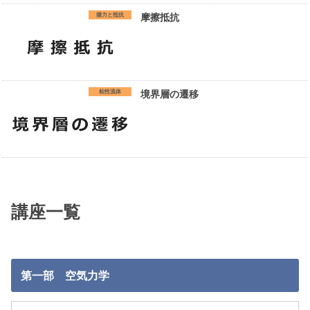
揚力と抵抗
摩擦抵抗
粘性流体
境界層の遷移
講座一覧
第一部 空気力学