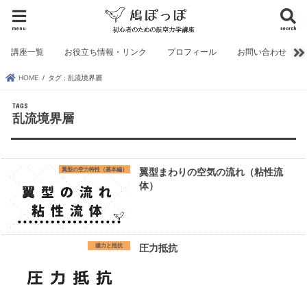
menu
search
講座一覧
お役立ち情報・リンク
プロフィール
お問い合わせ
HOME
タグ : 乱流境界層
乱流境界層
翼型の空力特性（基本編）
翼型まわりの空気の流れ（粘性流
体）
揚力と抵抗
圧力抵抗