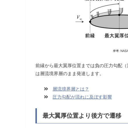
前縁から最大翼厚位置までは負の圧力勾配（
は層流境界層のまま発達します。
層流境界層とは？
圧力勾配が流れに及ぼす影響
最大翼厚位置より後方で遷移