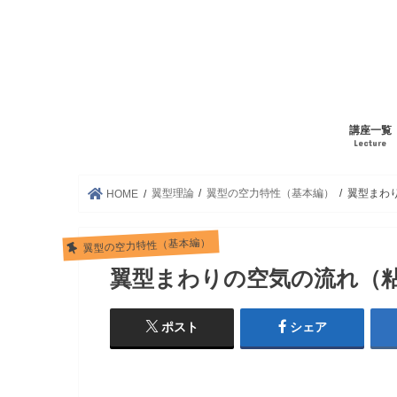
講座一覧
Lecture
翼型理論
翼型の空力特性（基本編）
翼型まわ
HOME
翼型の空力特性（基本編）
翼型まわりの空気の流れ（
ポスト
シェア