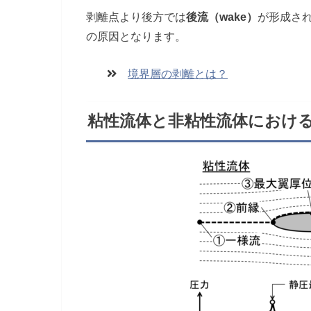
剥離点より後方では
後流（wake）
が形成さ
の原因となります。
境界層の剥離とは？
粘性流体と非粘性流体におけ