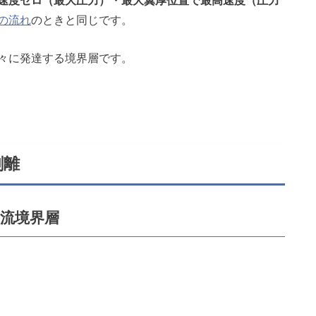
の流れ
のときと同じです。
々に発達する境界層です。
剥離
流境界層