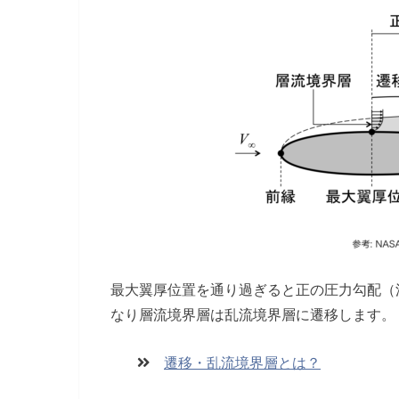
最大翼厚位置を通り過ぎると正の圧力勾配（
なり層流境界層は乱流境界層に遷移します。
遷移・乱流境界層とは？