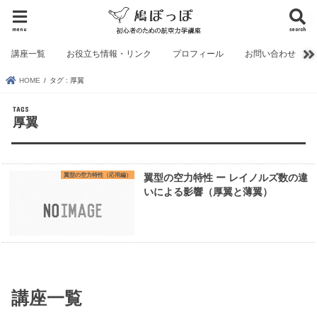
menu
search
講座一覧
お役立ち情報・リンク
プロフィール
お問い合わせ
HOME
タグ : 厚翼
厚翼
翼型の空力特性（応用編）
翼型の空力特性 ー レイノルズ数の違
いによる影響（厚翼と薄翼）
講座一覧