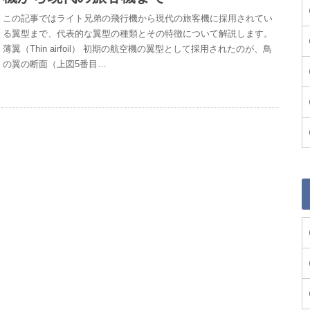
この記事ではライト兄弟の飛行機から現代の旅客機に採用されてい
る翼型まで、代表的な翼型の種類とその特徴について解説します。
薄翼（Thin airfoil） 初期の航空機の翼型として採用されたのが、鳥
の翼の断面（上図5番目…